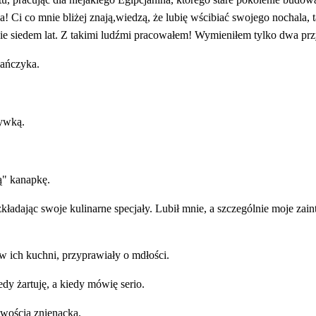
 Ci co mnie bliżej znają,wiedzą, że lubię wścibiać swojego nochala, ta
gie siedem lat. Z takimi ludźmi pracowałem! Wymieniłem tylko dwa przy
iańczyka.
zywką.
ą" kanapkę.
zkładając swoje kulinarne specjały. Lubił mnie, a szczególnie moje zain
 ich kuchni, przyprawiały o mdłości.
edy żartuję, a kiedy mówię serio.
awością znienacka.