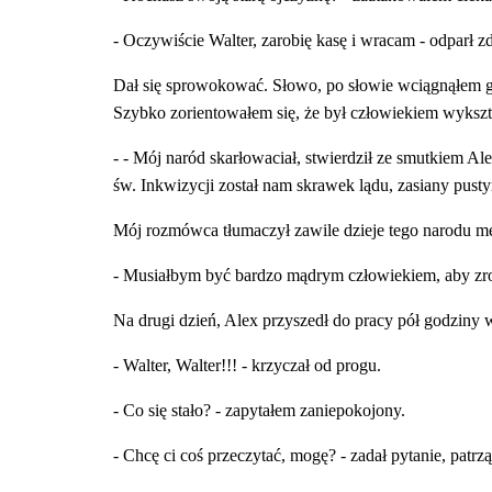
- Oczywiście Walter, zarobię kasę i wracam - odparł 
Dał się sprowokować. Słowo, po słowie wciągnąłem 
Szybko zorientowałem się, że był człowiekiem wykszt
- - Mój naród skarłowaciał, stwierdził ze smutkiem Al
św. Inkwizycji został nam skrawek lądu, zasiany pustyn
Mój rozmówca tłumaczył zawile dzieje tego narodu mę
- Musiałbym być bardzo mądrym człowiekiem, aby zro
Na drugi dzień, Alex przyszedł do pracy pół godziny w
- Walter, Walter!!! - krzyczał od progu.
- Co się stało? - zapytałem zaniepokojony.
- Chcę ci coś przeczytać, mogę? - zadał pytanie, patrz