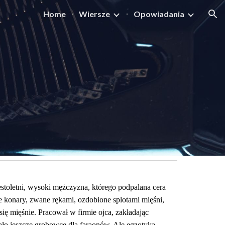
Home
Wiersze
Opowiadania
ion
oletni, wysoki mężczyzna, którego podpalana cera 
 konary, zwane rękami, ozdobione splotami mięśni, 
ę mięśnie. Pracował w firmie ojca, zakładając 
ało jeszcze grobowce dla faraonów. Ale egzotyka. 