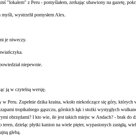
imś "lokalem" z Peru - pomyślałem, zerkając ubawiony na gazetę, pokr
h myśli, wystrzelił pomysłem Alex.
mi je niweczy.
ruwiańczyka.
 powiedział niepewnie.
ąc ją w czytelną wersję.
 w Peru. Zupełnie dzika kraina, wkoło niekończące się góry, których w
zapami tropikalnego gąszczu, górskich łąk i stożki wystygłych wulkanó
rymi obrzędami? I kto wie, ile jest takich miejsc w Andach? - brak do 
ło teren, dzieląc płytki kanion na wiele pięter, wypasionych zastgłą, 
ajną glebą.