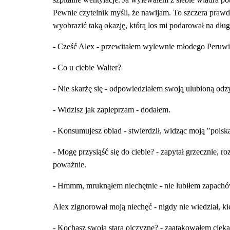
Pewnie czytelnik myśli, że nawijam. To szczera prawda!
wyobrazić taką okazję, którą los mi podarował na dłu
- Cześć Alex - przewitałem wylewnie młodego Peruw
- Co u ciebie Walter?
- Nie skarżę się - odpowiedziałem swoją ulubioną od
- Widzisz jak zapieprzam - dodałem.
- Konsumujesz obiad - stwierdził, widząc moją "polsk
- Mogę przysiąść się do ciebie? - zapytał grzecznie, ro
poważnie.
- Hmmm, mruknąłem niechętnie - nie lubiłem zapachów
Alex zignorował moją niechęć - nigdy nie wiedział, ki
- Kochasz swoją starą ojczyznę? - zaatakowałem ciek