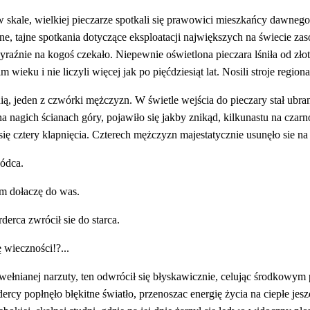
w skale, wielkiej pieczarze spotkali się prawowici mieszkańcy dawnego
, tajne spotkania dotyczące eksploatacji największych na świecie zaso
yraźnie na kogoś czekało. Niepewnie oświetlona pieczara lśniła od zło
eku i nie liczyli więcej jak po pięćdziesiąt lat. Nosili stroje region
nią, jeden z czwórki mężczyzn. W świetle wejścia do pieczary stał ubran
agich ścianach góry, pojawiło się jakby znikąd, kilkunastu na czarno 
się cztery klapnięcia. Czterech mężczyzn majestatycznie usunęło sie na
wódca.
em dołaczę do was.
derca zwrócił sie do starca.
 wieczności!?...
wełnianej narzuty, ten odwrócił się błyskawicznie, celując środkowym
dercy popłnęło błękitne światło, przenoszac energię życia na ciepłe je