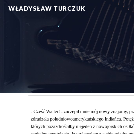
WŁADYSŁAW TURCZUK
Sk
- Cześć Walter! - zaczepił mnie mój nowy znajomy, p
zdradzała południowoamerykańskiego Indiańca. Potężni
których pozazdrościłby niejeden z nowojorskich osiłk
szpitalne wentylacje. Ja wylewałem z siebie wiadra po