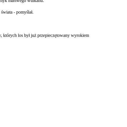
płomyk martwego wulkanu.
 świata - pomyślał.
y, których los był już przepieczętowany wyrokiem 