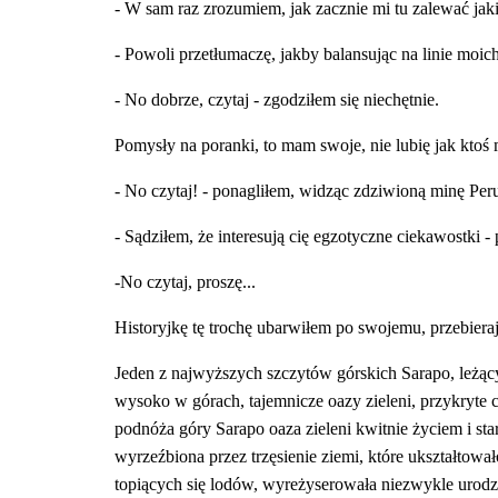
- W sam raz zrozumiem, jak zacznie mi tu zalewać jak
- Powoli przetłumaczę, jakby balansując na linie moic
- No dobrze, czytaj - zgodziłem się niechętnie.
Pomysły na poranki, to mam swoje, nie lubię jak ktoś 
- No czytaj! - ponagliłem, widząc zdziwioną minę Pe
- Sądziłem, że interesują cię egzotyczne ciekawostki -
-No czytaj, proszę...
Historyjkę tę trochę ubarwiłem po swojemu, przebieraj
Jeden z najwyższych szczytów górskich Sarapo, leżący
wysoko w górach, tajemnicze oazy zieleni, przykryte c
podnóża góry Sarapo oaza zieleni kwitnie życiem i sta
wyrzeźbiona przez trzęsienie ziemi, które ukształtowa
topiących się lodów, wyreżyserowała niezwykle urodz