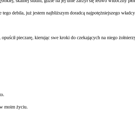
ębokiej, skalnej studni, gdzie na jej dnie żarzył się ledwo widoczny 
 tego debila, już jestem najbliższym doradcą najpotężniejszego władcy
puścił pieczarę, kierując swe kroki do czekających na niego żołnierz
to.
 w moim życiu.