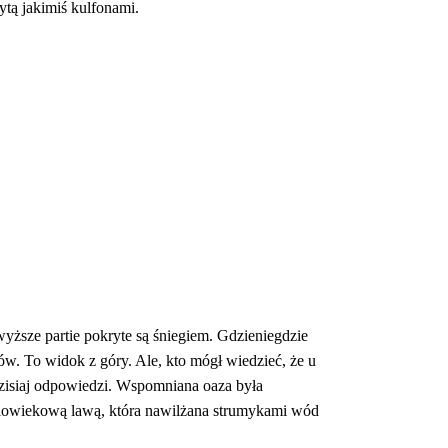
ytą jakimiś kulfonami.
yższe partie pokryte są śniegiem. Gdzieniegdzie 
w. To widok z góry. Ale, kto mógł wiedzieć, że u 
dzisiaj odpowiedzi. Wspomniana oaza była 
wielowiekową lawą, która nawilżana strumykami wód 