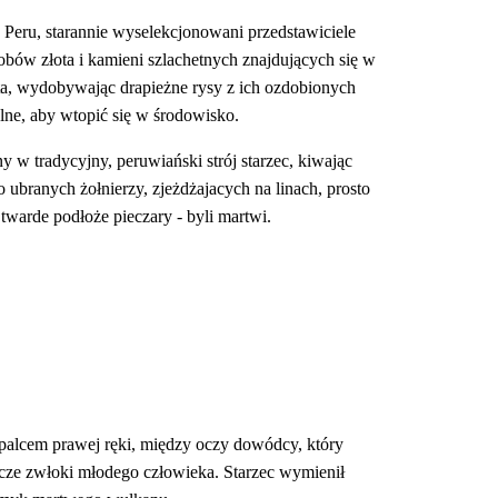
 Peru, starannie wyselekcjonowani przedstawiciele 
bów złota i kamieni szlachetnych znajdujących się w 
ta, wydobywając drapieżne rysy z ich ozdobionych 
alne, aby wtopić się w środowisko.
y w tradycyjny, peruwiański strój starzec, kiwając 
ubranych żołnierzy, zjeżdżajacych na linach, prosto 
 twarde podłoże pieczary - byli martwi.
 palcem prawej ręki, między oczy dowódcy, który 
szcze zwłoki młodego człowieka. Starzec wymienił 