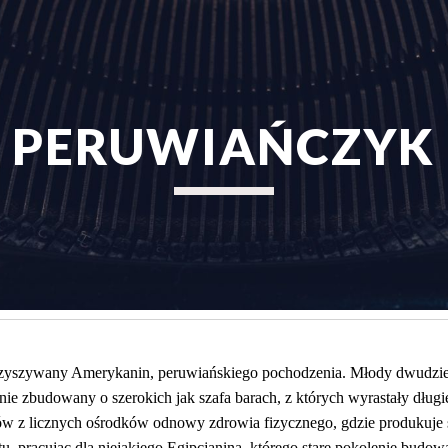
ip to main content
Skip to navigat
PERUWIAŃCZYK
rzyszywany Amerykanin, peruwiańskiego pochodzenia. Młody dwudziest
e zbudowany o szerokich jak szafa barach, z których wyrastały długie
ów z licznych ośrodków odnowy zdrowia fizycznego, gdzie produkuje si
tu, pracując dla niejakiego Egipcjanina, którego stare pokolenie budow