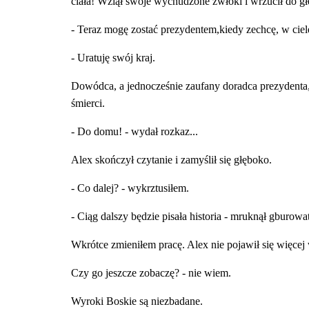
ciała! Wziął swoje wychudzone zwłoki i wrzucił do gł
- Teraz mogę zostać prezydentem,kiedy zechcę, w ciele
- Uratuję swój kraj.
Dowódca, a jednocześnie zaufany doradca prezydenta, o
śmierci.
- Do domu! - wydał rozkaz...
Alex skończył czytanie i zamyślił się głęboko.
- Co dalej? - wykrztusiłem.
- Ciąg dalszy będzie pisała historia - mruknął gburowa
Wkrótce zmieniłem pracę. Alex nie pojawił się więcej
Czy go jeszcze zobaczę? - nie wiem.
Wyroki Boskie są niezbadane.