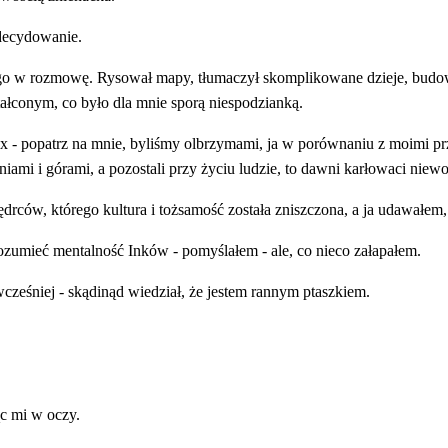
zdecydowanie.
go w rozmowę. Rysował mapy, tłumaczył skomplikowane dzieje, budo
ałconym, co było dla mnie sporą niespodzianką.
ex - popatrz na mnie, byliśmy olbrzymami, ja w porównaniu z moimi przo
iami i górami, a pozostali przy życiu ludzie, to dawni karłowaci niewo
drców, którego kultura i tożsamość została zniszczona, a ja udawałem
zumieć mentalność Inków - pomyślałem - ale, co nieco załapałem.
cześniej - skądinąd wiedział, że jestem rannym ptaszkiem.
ąc mi w oczy.