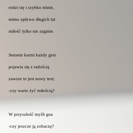
rodzi się i szybko minie,
mimo upływu długich lat
miłość tylko nie zaginie.
Sensem karmi każdy gest
pojawia się z radością
zawsze to jest nowy test;
-czy warto żyć miłością?
W przyszłość myśli gna
-czy jeszcze ją zobaczę?