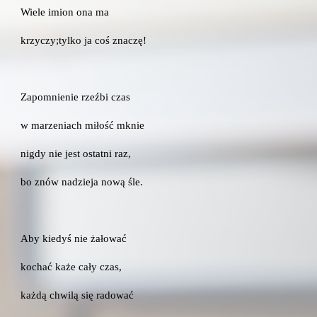
Wiele imion ona ma
krzyczy;tylko ja coś znaczę!
Zapomnienie rzeźbi czas
w marzeniach miłość mknie
nigdy nie jest ostatni raz,
bo znów nadzieja nową śle.
Aby kiedyś nie żałować
kochać każe cały czas,
każdą chwilą się radować