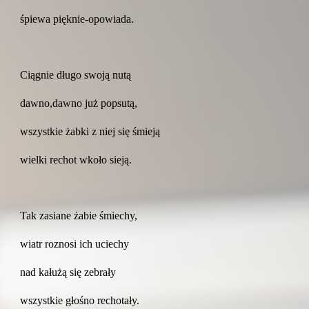
śpiewa pięknie-opowiada.
Ciągnie długo swoją nutą
dawno,dawno już popsutą,
wszystkie żabki z niej się śmieją
wielki rechot wkoło sieją.
Tak zasiane żabie śmiechy,
wiatr roznosi ich uciechy
nad kałużą się zebrały
wszystkie głośno rechotały.