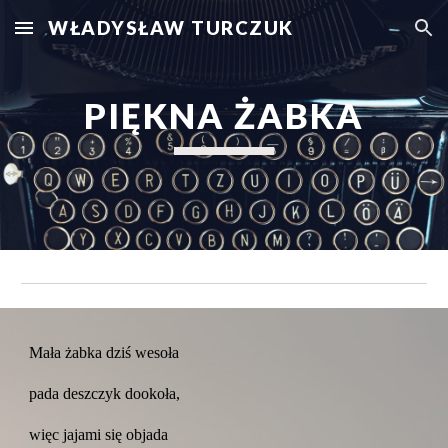
WŁADYSŁAW TURCZUK
Skip to main content
Skip to navigation
PIĘKNA ŻABKA
Mała żabka dziś wesoła
pada deszczyk dookoła,
więc jajami się objada