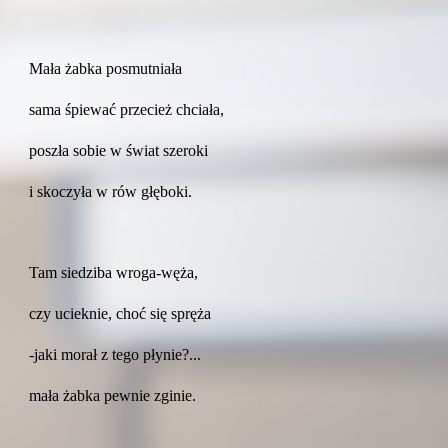
Mała żabka posmutniała
sama śpiewać przecież chciała,
poszła sobie w świat szeroki
i skoczyła w rów głęboki.
Tam siedziba wroga-węża,
czy ucieknie, choć się spręża
-jaki morał z tego płynie?...
mała żabka pewnie zginie.