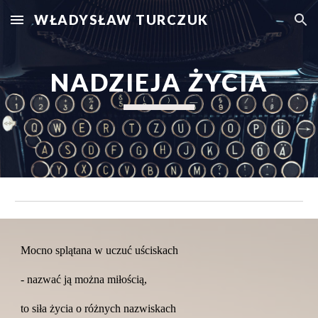
WŁADYSŁAW TURCZUK
Skip to main content
Skip to navigation
NADZIEJA ŻYCIA
Mocno splątana w uczuć uściskach
- nazwać ją można miłością,
to siła życia o różnych nazwiskach