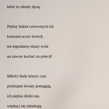
które ze zdrady słyną.
Piękny bukiet czerwonych róż
kolorami uczuć świecił,
ten legendarny duszy wróż
na zawsze kochać on polecił!
Miłości ślady kruszy czas
przekupne kwiaty pomagają,
ich piękno śledzi nas,
więdną i się odradzają.