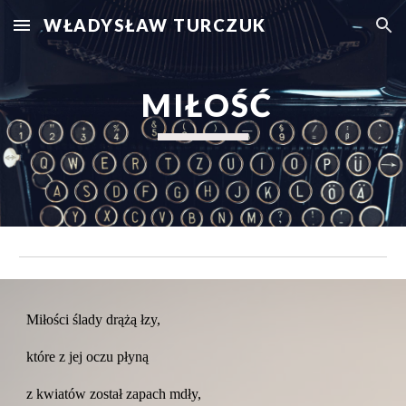
WŁADYSŁAW TURCZUK
Skip to main content
Skip to navigation
 MIŁOŚĆ
Miłości ślady drążą łzy,
które z jej oczu płyną
z kwiatów został zapach mdły,