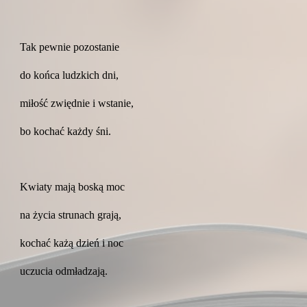
Tak pewnie pozostanie
do końca ludzkich dni,
miłość zwiędnie i wstanie,
bo kochać każdy śni.
Kwiaty mają boską moc
na życia strunach grają,
kochać każą dzień i noc
uczucia odmładzają.