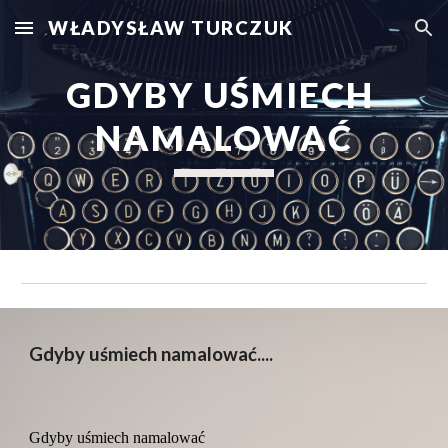
WŁADYSŁAW TURCZUK
Skip to main content
Skip to navigation
GDYBY UŚMIECH 
NAMALOWAĆ
Gdyby uśmiech namalować....
Gdyby uśmiech namalować