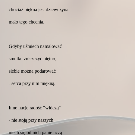
chociaż piękna jest dziewczyna
mało tego chcenia.
Gdyby uśmiech namalować
smutku zniszczyć piętno,
siebie można podarować
- serca przy nim miękną.
Inne nacje radość "włóczą"
- nie stoją przy naszych,
niech się od nich panie uczą