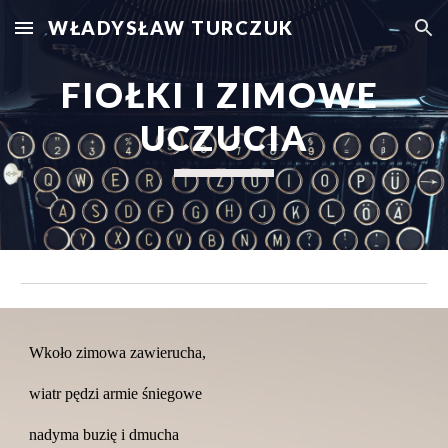
WŁADYSŁAW TURCZUK
Skip to main content
Skip to navigation
FIOŁKI I ZIMOWE 
UCZUCIA
Wkoło zimowa zawierucha,
wiatr pędzi armie śniegowe
nadyma buzię i dmucha