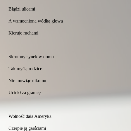
Błądzi ulicami
A wzmocniona wódką głowa
Kieruje ruchami
Skromny synek w domu
Tak myślą rodzice
Nie mówiąc nikomu
Uciekł za granicę
Wolność dała Ameryka
Czerpie ją garściami