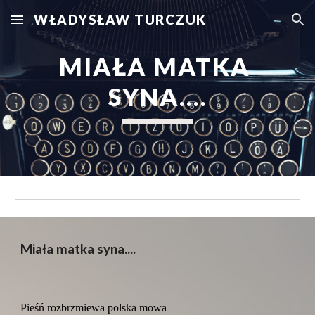
WŁADYSŁAW TURCZUK
Skip to main content
Skip to navigation
MIAŁA MATKA 
SYNA....
Miała matka syna....
Pieśń rozbrzmiewa polska mowa