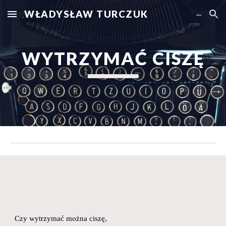
WŁADYSŁAW TURCZUK
Skip to main content
Skip to navigation
WYTRZYMAĆ CISZĘ
Czy wytrzymać można ciszę,