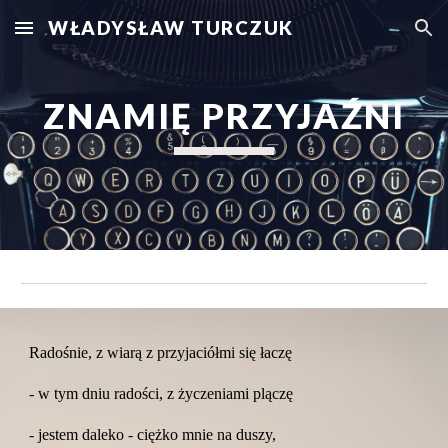
WŁADYSŁAW TURCZUK
Skip to main content
Skip to navigation
ZNAMIĘ PRZYJAŹNI
Radośnie, z wiarą z przyjaciółmi się łaczę
- w tym dniu radości, z życzeniami plączę
- jestem daleko - ciężko mnie na duszy,