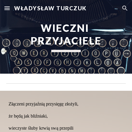
WŁADYSŁAW TURCZUK
Skip to main content
Skip to navigation
WIECZNI 
PRZYJACIELE
Złączeni przyjaźnią przysięgę złożyli,
że będą jak bliźniaki,
wieczyste śluby krwią swą przepili