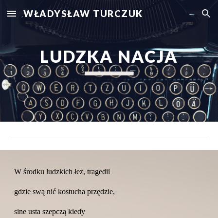
WŁADYSŁAW TURCZUK
Skip to main content
Skip to navigation
LUDZKA NACJA
W środku ludzkich łez, tragedii
gdzie swą nić kostucha przędzie,
sine usta szepczą kiedy