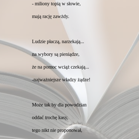
- miliony topią w słowie,
mają rację zawżdy.
Ludzie płaczą, narzekają...
na wybory są pieniądze,
że na pomoc wciąż czekają...
-najważniejsze władzy żądze!
Może tak by dla powodzian
oddać trochę kasy,
tego nikt nie proponował,