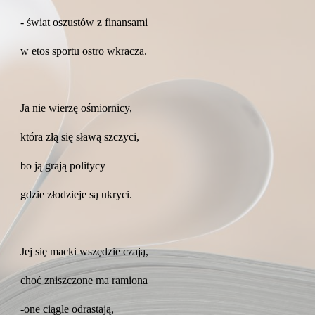
- świat oszustów z finansami
w etos sportu ostro wkracza.
Ja nie wierzę ośmiornicy,
która złą się sławą szczyci,
bo ją grają politycy
gdzie złodzieje są ukryci.
Jej się macki wszędzie czają,
choć zniszczone ma ramiona
-one ciągle odrastają,