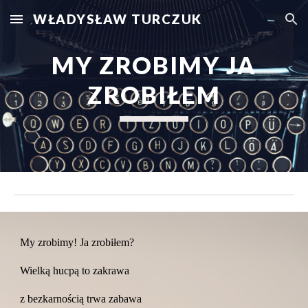
WŁADYSŁAW TURCZUK
Skip to main content
Skip to navigation
 MY ZROBIMY JA 
ZROBIŁEM
My zrobimy! Ja zrobiłem?
Wielką hucpą to zakrawa
z bezkarnością trwa zabawa