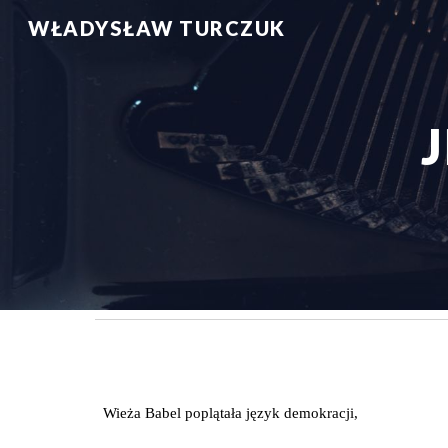
WŁADYSŁAW TURCZUK
Sk
 
Wieża Babel poplątała język demokracji,