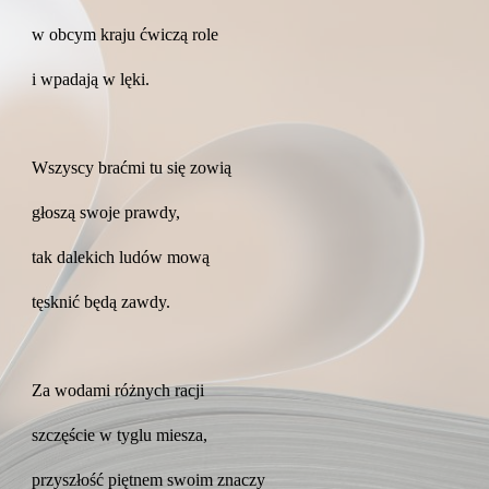
w obcym kraju ćwiczą role
i wpadają w lęki.
Wszyscy braćmi tu się zowią
głoszą swoje prawdy,
tak dalekich ludów mową
tęsknić będą zawdy.
Za wodami różnych racji
szczęście w tyglu miesza,
przyszłość piętnem swoim znaczy