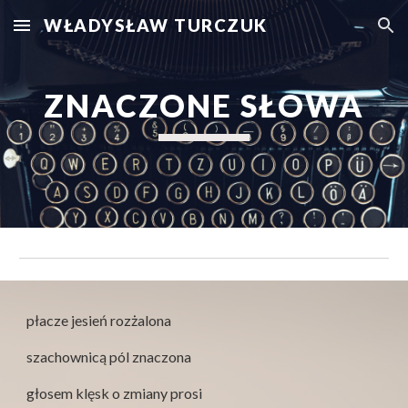
WŁADYSŁAW TURCZUK
Skip to main content
Skip to navigation
ZNACZONE SŁOWA
płacze jesień rozżalona
szachownicą pól znaczona
głosem klęsk o zmiany prosi