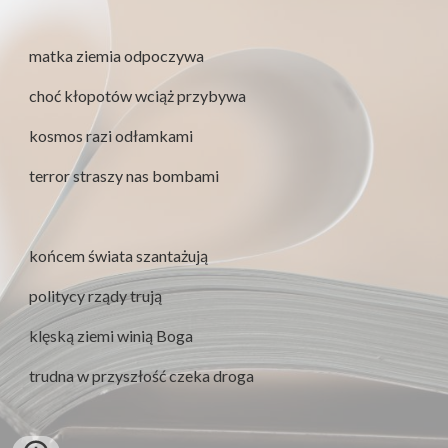
matka ziemia odpoczywa
choć kłopotów wciąż przybywa
kosmos razi odłamkami
terror straszy nas bombami
końcem świata szantażują
politycy rządy trują
klęską ziemi winią Boga
trudna w przyszłość czeka droga