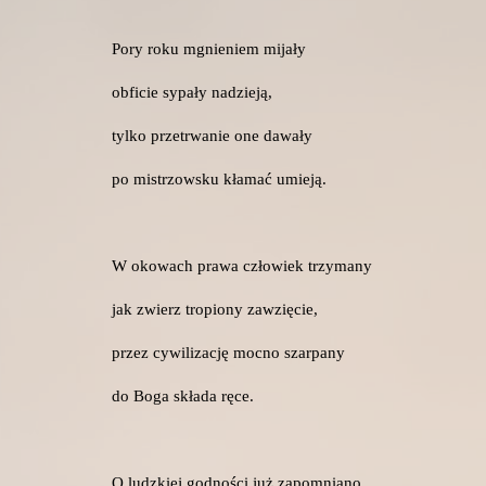
Pory roku mgnieniem mijały
obficie sypały nadzieją,
tylko przetrwanie one dawały
po mistrzowsku kłamać umieją.
W okowach prawa człowiek trzymany
jak zwierz tropiony zawzięcie,
przez cywilizację mocno szarpany
do Boga składa ręce.
O ludzkiej godności już zapomniano,