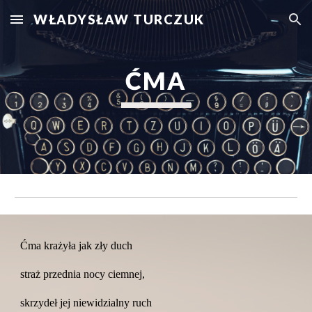
WŁADYSŁAW TURCZUK
Skip to main content
Skip to navigation
ĆMA
Ćma krażyła jak zły duch
straż przednia nocy ciemnej,
skrzydeł jej niewidzialny ruch