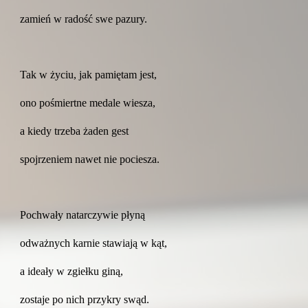
zamień w radość swe pazury.
Tak w życiu, jak pamiętam jest,
ono pośmiertne medale wiesza,
a kiedy trzeba żaden gest
spojrzeniem nawet nie pociesza.
Pochwały natarczywie płyną
odważnych karnie stawiają w kąt,
a ideały w zgiełku giną,
zostaje po nich przykry swąd.