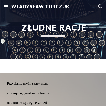
WŁADYSŁAW TURCZUK
Skip to main content
Skip to navigation
 ZŁUDNE RACJE
Przysłania myśli szary cień,
zbierają się gradowe chmury
machnij ręką - życie zmień