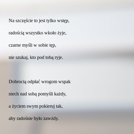
Na szczęście to jest tylko wstęp,
radością wszystko wkoło żyje,
czarne myśli w sobie tęp,
nie szukaj, kto pod tobą ryje.
Dobrocią odpłać wrogom wspak
niech nad sobą pomyśli każdy,
a życiem swym pokieruj tak,
aby radośnie było zawżdy.