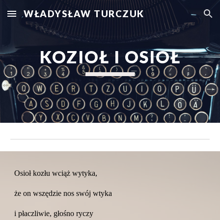
WŁADYSŁAW TURCZUK
Skip to main content
Skip to navigation
KOZIOŁ I OSIOŁ
Osioł kozłu wciąż wytyka,
że on wszędzie nos swój wtyka
i płaczliwie, głośno ryczy