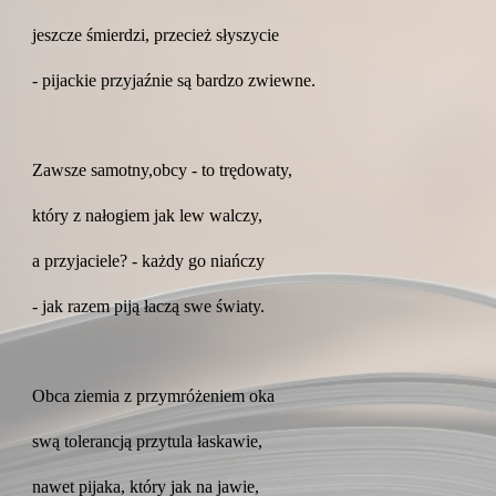
jeszcze śmierdzi, przecież słyszycie
- pijackie przyjaźnie są bardzo zwiewne.
Zawsze samotny,obcy - to trędowaty,
który z nałogiem jak lew walczy,
a przyjaciele? - każdy go niańczy
- jak razem piją łaczą swe światy.
Obca ziemia z przymróżeniem oka
swą tolerancją przytula łaskawie,
nawet pijaka, który jak na jawie,