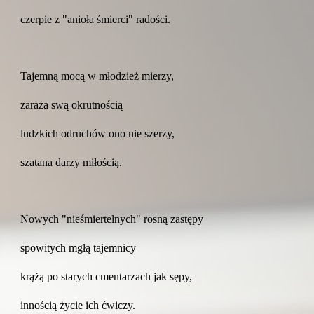
czerpie z "anioła śmierci" radości.
Tajemną mocą w młodzież mierzy,
zaraża swą okrutnością
ludzkich odruchów ono nie szerzy,
szatana darzy miłością.
Nowych "nieśmiertelnych" rosną zastępy
spowitych mgłą tajemnicy
krążą po starych cmentarzach jak sępy,
innością życie ich ćwiczy.