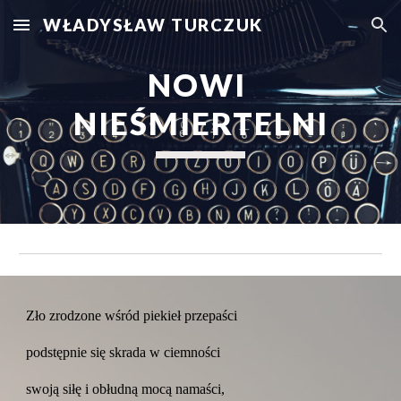
WŁADYSŁAW TURCZUK
Skip to main content
Skip to navigation
NOWI 
NIEŚMIERTELNI
Zło zrodzone wśród piekieł przepaści
podstępnie się skrada w ciemności
swoją siłę i obłudną mocą namaści,