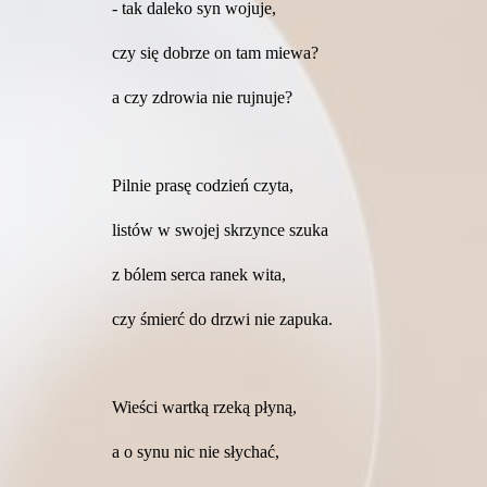
- tak daleko syn wojuje,
czy się dobrze on tam miewa?
a czy zdrowia nie rujnuje?
Pilnie prasę codzień czyta,
listów w swojej skrzynce szuka
z bólem serca ranek wita,
czy śmierć do drzwi nie zapuka.
Wieści wartką rzeką płyną,
a o synu nic nie słychać,