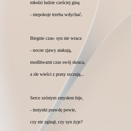
młodzi ludzie cześciej giną
- niepokoje trzeba wdychać.
Biegnie czas- syn nie wraca
- nocne zjawy atakują,
modlitwami czas swój skraca,
a złe wieści z prasy szczują...
Serce szóstym zmysłem bije,
- instynkt prawdę powie,
czy nie zginął, czy syn żyje?