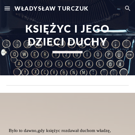
WŁADYSŁAW TURCZUK
Skip to main content
Skip to navigation
 KSIĘŻYC I JEGO 
DZIECI DUCHY
Było to dawno,gdy księżyc rozdawał duchom władzę,