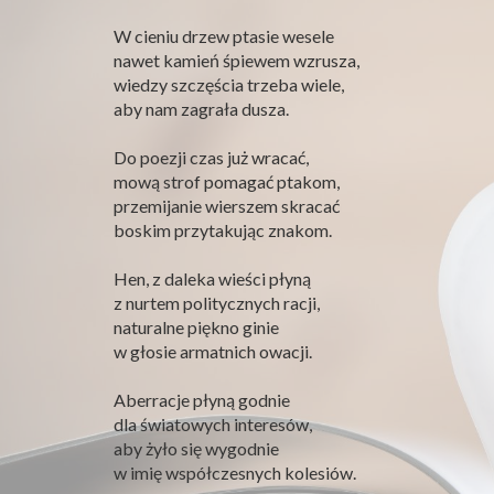
W cie­niu drzew ptasie wesele
nawet kamień śpiewem wzrusza,
wiedzy szczęś­cia trzeba wiele,
aby nam zagrała dusza.
Do poezji czas już wracać,
mową strof poma­gać ptakom,
przemi­janie wier­szem skra­cać
boskim przy­taku­jąc znakom.
Hen, z daleka wieści płyną
z nurtem poli­ty­cznych racji,
nat­u­ralne pię­kno ginie
w głosie armat­nich owacji.
Aber­racje płyną god­nie
dla świa­towych interesów,
aby żyło się wygod­nie
w imię współczes­nych kolesiów.