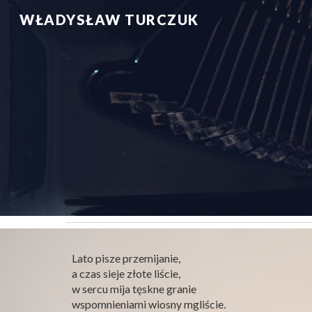
WŁADYSŁAW TURCZUK
Sk
Lato pisze przemi­janie,
a czas sieje złote liś­cie,
w sercu mija tęskne granie
wspom­nieni­ami wiosny mgliście.