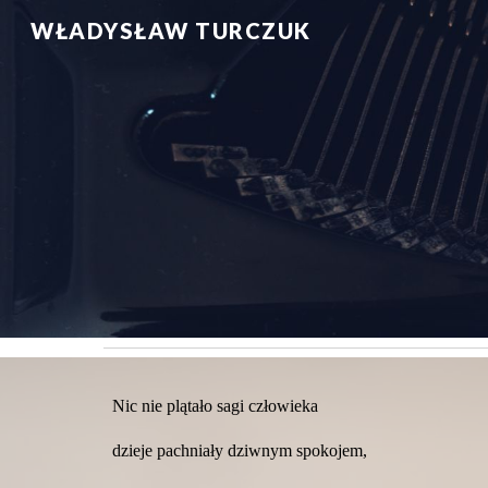
WŁADYSŁAW TURCZUK
Sk
Nic nie plątało sagi człowieka
dzieje pachniały dziwnym spokojem,