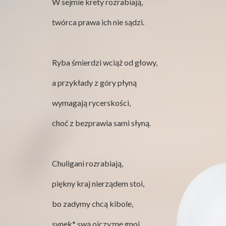
W sejmie krety rozra­bi­ają,
twórca prawa ich nie sądzi.
Ryba śmierdzi wciąż od głowy,
a przykłady z góry płyną
wyma­gają ryc­er­skości,
choć z bezprawia sami słyną.
Chuli­gani rozra­bi­ają,
piękny kraj nierzą­dem stoi,
bo zadymy chcą kibole,
synek* swą ojczyznę gnoi.