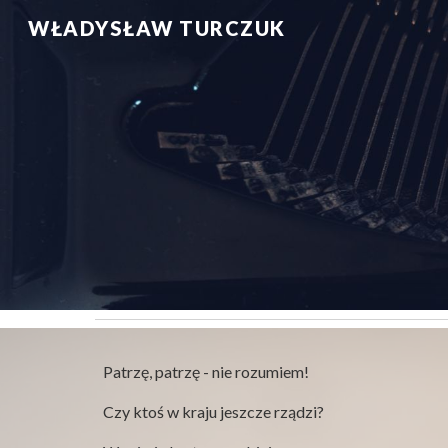
WŁADYSŁAW TURCZUK
Sk
Patrzę, patrzę - nie rozu­miem!
Czy ktoś w kraju jeszcze rządzi?