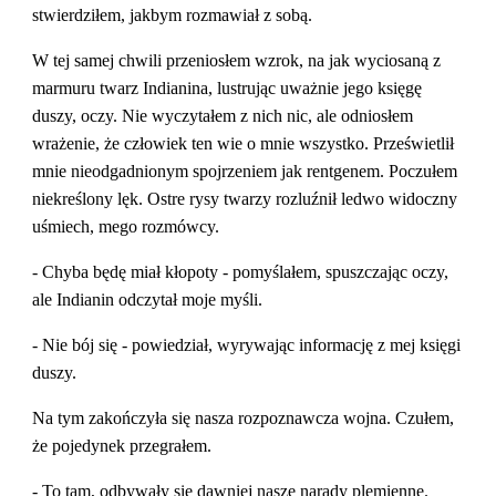
stwierdziłem, jakbym rozmawiał z sobą.
W tej samej chwili przeniosłem wzrok, na jak wyciosaną z 
marmuru twarz Indianina, lustrując uważnie jego księgę 
duszy, oczy. Nie wyczytałem z nich nic, ale odniosłem 
wrażenie, że człowiek ten wie o mnie wszystko. Prześwietlił 
mnie nieodgadnionym spojrzeniem jak rentgenem. Poczułem 
niekreślony lęk. Ostre rysy twarzy rozluźnił ledwo widoczny 
uśmiech, mego rozmówcy.
- Chyba będę miał kłopoty - pomyślałem, spuszczając oczy, 
ale Indianin odczytał moje myśli.
- Nie bój się - powiedział, wyrywając informację z mej księgi 
duszy.
Na tym zakończyła się nasza rozpoznawcza wojna. Czułem, 
że pojedynek przegrałem.
- To tam, odbywały się dawniej nasze narady plemienne. 