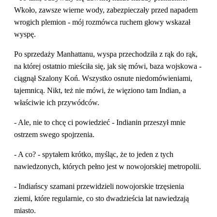
Wkoło, zawsze wierne wody, zabezpieczały przed napadem 
wrogich plemion - mój rozmówca ruchem głowy wskazał 
wyspę.
Po sprzedaży Manhattanu, wyspa przechodziła z rąk do rąk, 
na której ostatnio mieściła się, jak się mówi, baza wojskowa - 
ciągnął Szalony Koń. Wszystko osnute niedomówieniami, 
tajemnicą. Nikt, też nie mówi, że więziono tam Indian, a 
właściwie ich przywódców.
- Ale, nie to chcę ci powiedzieć - Indianin przeszył mnie 
ostrzem swego spojrzenia.
- A co? - spytałem krótko, myśląc, że to jeden z tych 
nawiedzonych, których pełno jest w nowojorskiej metropolii.
- Indiańscy szamani przewidzieli nowojorskie trzęsienia 
ziemi, które regularnie, co sto dwadzieścia lat nawiedzają 
miasto.