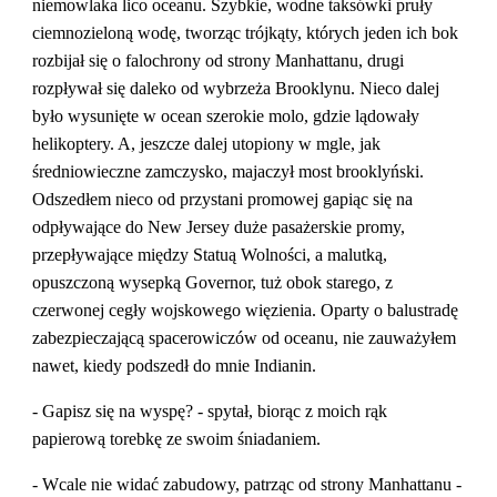
niemowlaka lico oceanu. Szybkie, wodne taksówki pruły 
ciemnozieloną wodę, tworząc trójkąty, których jeden ich bok 
rozbijał się o falochrony od strony Manhattanu, drugi 
rozpływał się daleko od wybrzeża Brooklynu. Nieco dalej 
było wysunięte w ocean szerokie molo, gdzie lądowały 
helikoptery. A, jeszcze dalej utopiony w mgle, jak 
średniowieczne zamczysko, majaczył most brooklyński. 
Odszedłem nieco od przystani promowej gapiąc się na 
odpływające do New Jersey duże pasażerskie promy, 
przepływające między Statuą Wolności, a malutką, 
opuszczoną wysepką Governor, tuż obok starego, z 
czerwonej cegły wojskowego więzienia. Oparty o balustradę 
zabezpieczającą spacerowiczów od oceanu, nie zauważyłem 
nawet, kiedy podszedł do mnie Indianin.
- Gapisz się na wyspę? - spytał, biorąc z moich rąk 
papierową torebkę ze swoim śniadaniem.
- Wcale nie widać zabudowy, patrząc od strony Manhattanu - 