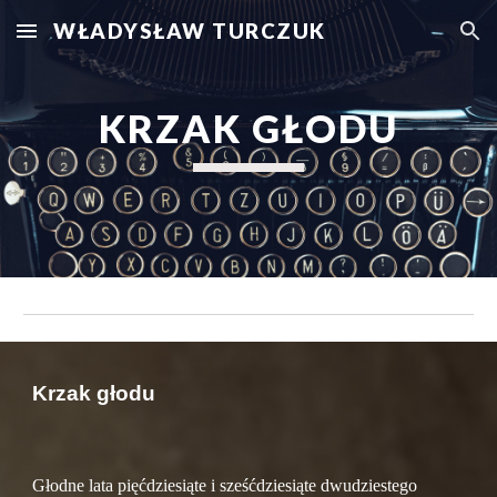
WŁADYSŁAW TURCZUK
Skip to main content
Skip to navigation
KRZAK GŁODU
Krzak głodu
Głodne lata pięćdziesiąte i sześćdziesiąte dwudziestego 