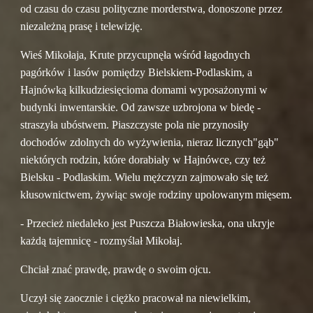
od czasu do czasu polityczne morderstwa, donoszone przez 
niezależną prasę i telewizję.
Wieś Mikołaja, Krute przycupnęła wśród łagodnych 
pagórków i lasów pomiędzy Bielskiem-Podlaskim, a 
Hajnówką kilkudziesięcioma domami wyposażonymi w 
budynki inwentarskie. Od zawsze uzbrojona w biedę -
straszyła ubóstwem. Piaszczyste pola nie przynosiły 
dochodów zdolnych do wyżywienia, nieraz licznych"gąb" 
niektórych rodzin, które dorabiały w Hajnówce, czy też 
Bielsku - Podlaskim. Wielu mężczyzn zajmowało się też 
kłusownictwem, żywiąc swoje rodziny upolowanym mięsem.
- Przecież niedaleko jest Puszcza Białowieska, ona ukryje 
każdą tajemnicę - rozmyślał Mikołaj.
Chciał znać prawdę, prawdę o swoim ojcu.
Uczył się zaocznie i ciężko pracował na niewielkim, 