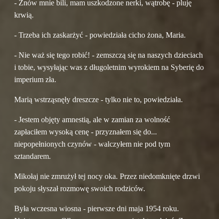
- Znów mnie bili, mam uszkodzone nerki, wątrobę - pluję 
krwią.
- Trzeba ich zaskarżyć - powiedziała cicho żona, Maria.
- Nie waż się tego robić! - zemszczą się na naszych dzieciach 
i tobie, wysyłając was z długoletnim wyrokiem na Syberię do 
imperium zła.
Marią wstrząsnęły dreszcze - tylko nie to, powiedziała.
- Jestem objęty amnestią, ale w zamian za wolność 
zapłaciłem wysoką cenę - przyznałem się do... 
niepopełnionych czynów - walczyłem nie pod tym 
sztandarem.
Mikołaj nie zmrużył tej nocy oka. Przez niedomknięte drzwi 
pokoju słyszał rozmowę swoich rodziców.
Była wczesna wiosna - pierwsze dni maja 1954 roku. 