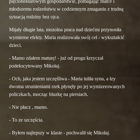
pięciohektarowym gospodarstwie, pomagając matce i 
młodszemu rodzeństwu w codziennym zmaganiu z trudną 
sytuacją rodziny bez ojca.
Mijały długie lata, mozolna praca nad dziećmi przynosiła 
wymierne efekty. Maria realizowała swój cel - wykształcić 
dzieci.
- Mamo zdałem maturę! - już od progu krzyczał 
podekscytowany Mikołaj.
- Och, jaka jestem szczęśliwa - Maria tuliła syna, a łzy 
dwoma strumieniami rzek płynęły po jej wymizerowanych 
policzkach, mocząc bluzkę na piersiach.
- Nie płacz , mamo.
- To ze szczęścia.
- Byłem najlepszy w klasie - pochwalił się Mikołaj.