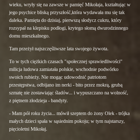
wieku, wryły się na zawsze w pamięć Mikołaja, kształtując w 
jego psychice bliską przyszłość,która wydawała mu się tak 
daleka. Pamięta do dzisiaj, pierwszą słodycz cukru, który 
rozsypał na klepisku podłogi, krytego słomą dwurodzinnego 
domu mieszkalnego.
Tam przeżył najszczęśliwsze lata swojego żywota.
To w tych ciężkich czasach "społecznej sprawiedliwości" 
milicja ludowa zamiatała polskie, wschodnie podwórko 
swoich rubieży. Nie mogąc udowodnić patriotom 
przestępstwa, odbijano im nerki - bito przez mokrą, grubą 
szmatę nie zostawiając śladów... i wypuszczano na wolność, 
z piętnem złodzieja - bandyty.
- Mam pół roku życia... mówił szeptem do żony Olek - trójka 
małych dzieci spała w sąsiednim pokoju; w tym najstarszy, 
pięcioletni Mikołaj.