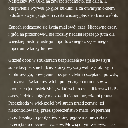
Najstarszy syn Olka na zawsze zapamiętał ten dzień. Z 
odrętwienia wyrwał go głos kukułki, a za otwartym oknem 
radośnie swym jazgotem czciła wiosnę ptasia rodzina wróbli.
Zapach rodzącego się życia miał swój czas. Niepewne czasy 
i głód na przednówku nie rodziły nadziei lepszego jutra dla 
wiejskiej biedoty, ustroju importowanego z sąsiedniego 
imperium władzy ludowej.
Gdzieś obok w strukturach bezpieczeństwa państwa żyli 
sobie bezpiecznie ludzie, którzy wykonywali wyroki sądu 
kapturowego, powojennej bezpieki. Mimo szeptanej prawdy, 
naocznych świadków wielu politycznych morderstw w 
piwnicach jednostek MO., w których to działali krwawi UB-
owcy, ludzie ci nigdy nie zostali ukarani wyrokami prawa. 
Przeszkodą w większości był strach przed zemstą, tej 
niekontrolowanej przez społeczeństwo mafii, wspieranej 
przez lokalnych polityków, której pępowina nie została 
przecięta do obecnych czasów. Mówią o tym wypływające 