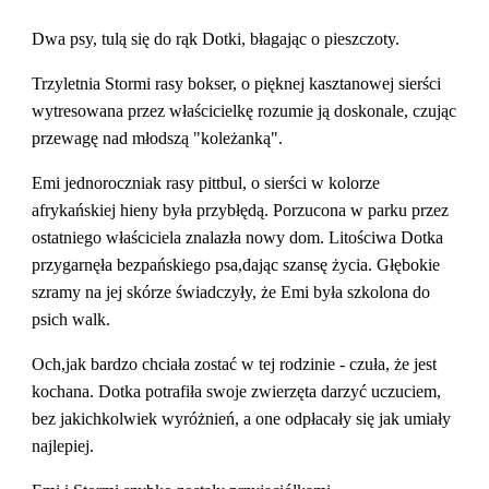
Dwa psy, tulą się do rąk Dotki, błagając o pieszczoty.
Trzyletnia Stormi rasy bokser, o pięknej kasztanowej sierści 
wytresowana przez właścicielkę rozumie ją doskonale, czując 
przewagę nad młodszą "koleżanką".
Emi jednoroczniak rasy pittbul, o sierści w kolorze 
afrykańskiej hieny była przybłędą. Porzucona w parku przez 
ostatniego właściciela znalazła nowy dom. Litościwa Dotka 
przygarnęła bezpańskiego psa,dając szansę życia. Głębokie 
szramy na jej skórze świadczyły, że Emi była szkolona do 
psich walk.
Och,jak bardzo chciała zostać w tej rodzinie - czuła, że jest 
kochana. Dotka potrafiła swoje zwierzęta darzyć uczuciem, 
bez jakichkolwiek wyróżnień, a one odpłacały się jak umiały 
najlepiej.