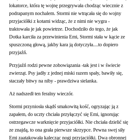
lokatorce, która tę wojnę przegrywała chodząc wiecznie z 
podrapanym nochalem. Stormi nie wtrącała się do wojny 
przyjaciółki z kotami widząc, że z nimi nie wygra - 
traktowała je jak powietrze. Dochodziło do tego, że jak 
Dotka karciła za przewinienia Emi, Stormi stała w kącie ze 
spuszczoną głową, jakby kara ją dotyczyła....to dopiero 
przyjaźń.
Przyjaźń rodzi pewne zobowiązania -tak jest i w świecie 
zwierząt. Psy jadły z jednej miski razem spały, bawiły się, 
staczały bitwy na niby - prawdziwa sielanka.
Aż nadszedł ten feralny wieczór.
Stormi przyniosła skądś smakowitą kość, ogryzając ją z 
zapałem, do uczty chciała przyłączyć się Emi, ignorując 
ostrzegawcze warknięcie przyjaciółki. Nie chciała dzielić się 
ze znajdą, to ona grała pierwsze skrzypce. Pewna swej siły 
Emi zaatakowała kalecząc nogi przyjaciółki. Dwa obronnej 