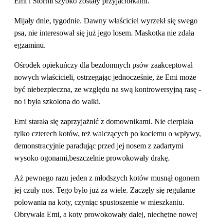
Emi i Stormi szybko zostały przyjaciółkami.
Mijały dnie, tygodnie. Dawny właściciel wyrzekł się swego 
psa, nie interesował się już jego losem. Maskotka nie zdała 
egzaminu.
Ośrodek opiekuńczy dla bezdomnych psów zaakceptował 
nowych właścicieli, ostrzegając jednocześnie, że Emi może 
być niebezpieczna, ze względu na swą kontrowersyjną rasę - 
no i była szkolona do walki.
Emi starała się zaprzyjażnić z domownikami. Nie cierpiała 
tylko czterech kotów, też walczących po kociemu o wpływy, 
demonstracyjnie paradując przed jej nosem z zadartymi 
wysoko ogonami,beszczelnie prowokowały drakę.
Aż pewnego razu jeden z młodszych kotów musnął ogonem 
jej czuły nos. Tego było już za wiele. Zaczęły się regularne 
polowania na koty, czyniąc spustoszenie w mieszkaniu. 
Obrywała Emi, a koty prowokowały dalej, niechętne nowej 