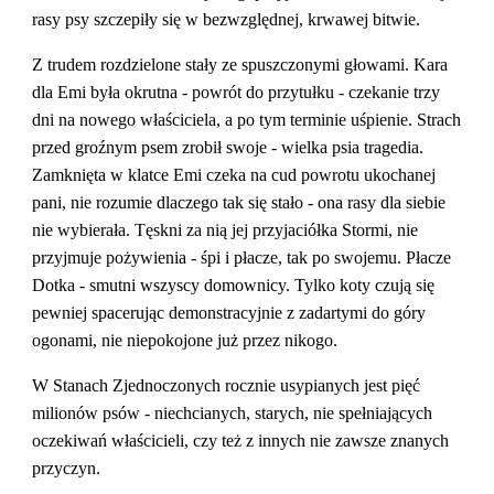
rasy psy szczepiły się w bezwzględnej, krwawej bitwie.
Z trudem rozdzielone stały ze spuszczonymi głowami. Kara 
dla Emi była okrutna - powrót do przytułku - czekanie trzy 
dni na nowego właściciela, a po tym terminie uśpienie. Strach 
przed groźnym psem zrobił swoje - wielka psia tragedia. 
Zamknięta w klatce Emi czeka na cud powrotu ukochanej 
pani, nie rozumie dlaczego tak się stało - ona rasy dla siebie 
nie wybierała. Tęskni za nią jej przyjaciółka Stormi, nie 
przyjmuje pożywienia - śpi i płacze, tak po swojemu. Płacze 
Dotka - smutni wszyscy domownicy. Tylko koty czują się 
pewniej spacerując demonstracyjnie z zadartymi do góry 
ogonami, nie niepokojone już przez nikogo.
W Stanach Zjednoczonych rocznie usypianych jest pięć 
milionów psów - niechcianych, starych, nie spełniających 
oczekiwań właścicieli, czy też z innych nie zawsze znanych 
przyczyn.