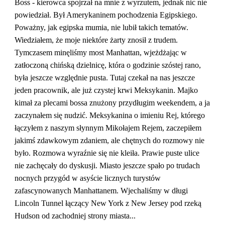
Boss - kierowca spojrzał na mnie z wyrzutem, jednak nic nie 
powiedział. Był Amerykaninem pochodzenia Egipskiego. 
Poważny, jak egipska mumia, nie lubił takich tematów. 
Wiedziałem, że moje niektóre żarty znosił z trudem. 
Tymczasem minęliśmy most Manhattan, wjeżdżając w 
zatłoczoną chińską dzielnicę, która o godzinie szóstej rano, 
była jeszcze względnie pusta. Tutaj czekał na nas jeszcze 
jeden pracownik, ale już czystej krwi Meksykanin. Majko 
kimał za plecami bossa znużony przydługim weekendem, a ja 
zaczynałem się nudzić. Meksykanina o imieniu Rej, którego 
łączyłem z naszym słynnym Mikołajem Rejem, zaczepiłem 
jakimś zdawkowym zdaniem, ale chętnych do rozmowy nie 
było. Rozmowa wyraźnie się nie kleiła. Prawie puste ulice 
nie zachęcały do dyskusji. Miasto jeszcze spało po trudach 
nocnych przygód w asyście licznych turystów 
zafascynowanych Manhattanem. Wjechaliśmy w długi 
Lincoln Tunnel łączący New York z New Jersey pod rzeką 
Hudson od zachodniej strony miasta...