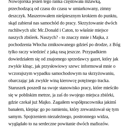
Nowojorska jesień tego ranka częstowała mżawką, 
przechodzącą od czasu do czasu w umiarkowany, zimny 
deszczyk. Maszerowałem nieśpiesznym krokiem do punktu, 
skąd zabierał nas samochód do pracy. Skrzyżowanie dwóch 
ruchliwych ulic Mc.Donald i Caton, to właśnie miejsce 
naszych zbiórek. Naszych? - to znaczy mnie i Majka, z 
pochodzenia Włocha zmiksowanego gdzieś po drodze, z Bóg 
tylko raczy wiedzieć z jaką rasą jeszcze. Przypadkiem 
dowiedziałem się od znajomego sprzedawcy gazet, który jak 
zwykle klnąc, jak przysłowiowy szewc informował mnie o 
wczorajszym wypadku samochodowym na skrzyżowaniu, 
obarczając jak zwykle winą kierowcę potężnego tracka. 
Staruszek poszedł na swoje stanowisko pracy, które mieściło 
się w pobliskim metrze, ja zaś do swojego miejsca zbiórki, 
gdzie czekał już Majko. Zagaiłem współpracownika jakimś 
banałem, klepiąc go po ramieniu, który zrewanżował się tym 
samym. Spojrzeniem niezależnego, postronnego widza, 
wyglądało to na serdeczne powitanie dwóch mafiozów. 