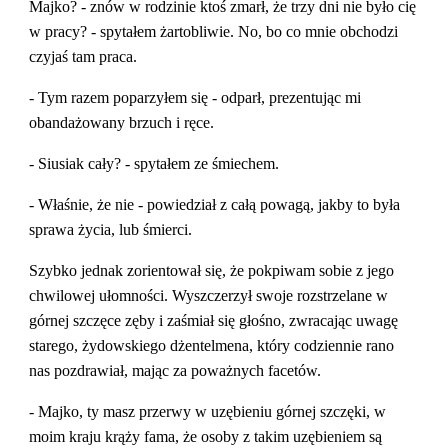
Majko? - znów w rodzinie ktoś zmarł, że trzy dni nie było cię 
w pracy? - spytałem żartobliwie. No, bo co mnie obchodzi 
czyjaś tam praca.
- Tym razem poparzyłem się - odparł, prezentując mi 
obandażowany brzuch i ręce.
- Siusiak cały? - spytałem ze śmiechem.
- Właśnie, że nie - powiedział z całą powagą, jakby to była 
sprawa życia, lub śmierci.
Szybko jednak zorientował się, że pokpiwam sobie z jego 
chwilowej ułomności. Wyszczerzył swoje rozstrzelane w 
górnej szczęce zęby i zaśmiał się głośno, zwracając uwagę 
starego, żydowskiego dżentelmena, który codziennie rano 
nas pozdrawiał, mając za poważnych facetów.
- Majko, ty masz przerwy w uzębieniu górnej szczęki, w 
moim kraju krąży fama, że osoby z takim uzębieniem są 