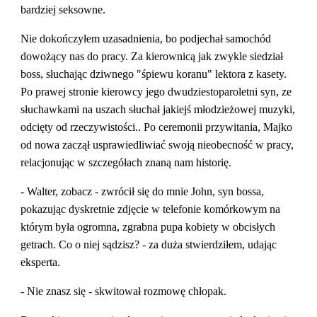
bardziej seksowne.
Nie dokończyłem uzasadnienia, bo podjechał samochód 
dowożący nas do pracy. Za kierownicą jak zwykle siedział 
boss, słuchając dziwnego "śpiewu koranu" lektora z kasety. 
Po prawej stronie kierowcy jego dwudziestoparoletni syn, ze 
słuchawkami na uszach słuchał jakiejś młodzieżowej muzyki, 
odcięty od rzeczywistości.. Po ceremonii przywitania, Majko 
od nowa zaczął usprawiedliwiać swoją nieobecność w pracy, 
relacjonując w szczegółach znaną nam historię.
- Walter, zobacz - zwrócił się do mnie John, syn bossa, 
pokazując dyskretnie zdjęcie w telefonie komórkowym na 
którym była ogromna, zgrabna pupa kobiety w obcisłych 
getrach. Co o niej sądzisz? - za duża stwierdziłem, udając 
eksperta.
- Nie znasz się - skwitował rozmowę chłopak.