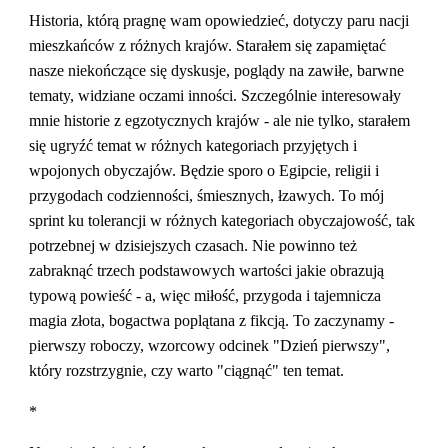
Historia, którą pragnę wam opowiedzieć, dotyczy paru nacji 
mieszkańców z różnych krajów. Starałem się zapamiętać 
nasze niekończące się dyskusje, poglądy na zawiłe, barwne 
tematy, widziane oczami inności. Szczególnie interesowały 
mnie historie z egzotycznych krajów - ale nie tylko, starałem 
się ugryźć temat w różnych kategoriach przyjętych i 
wpojonych obyczajów. Będzie sporo o Egipcie, religii i 
przygodach codzienności, śmiesznych, łzawych. To mój 
sprint ku tolerancji w różnych kategoriach obyczajowość, tak 
potrzebnej w dzisiejszych czasach. Nie powinno też 
zabraknąć trzech podstawowych wartości jakie obrazują 
typową powieść - a, więc miłość, przygoda i tajemnicza 
magia złota, bogactwa poplątana z fikcją. To zaczynamy - 
pierwszy roboczy, wzorcowy odcinek "Dzień pierwszy", 
który rozstrzygnie, czy warto "ciągnąć" ten temat.
*